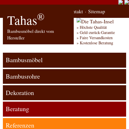
Start
Bestellung
Kontakt
Sitemap
®
Tahas
Höchste Qualität
Bambusmöbel direkt vom
Geld-zurück-Garantie
Hersteller
Faire Versandkosten
Kostenlose Beratung
Bambusmöbel
Bambusrohre
Dekoration
Beratung
Referenzen