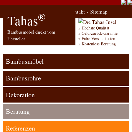
Start
Bestellung
Kontakt
Sitemap
®
Tahas
Höchste Qualität
Bambusmöbel direkt vom
Geld-zurück-Garantie
Hersteller
Faire Versandkosten
Kostenlose Beratung
Bambusmöbel
Bambusrohre
Dekoration
Beratung
Referenzen