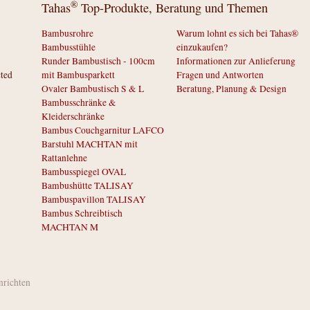
®
Tahas
Top-Produkte, Beratung und Themen
Bambusrohre
Warum lohnt es sich bei Tahas®
Bambusstühle
einzukaufen?
Runder Bambustisch - 100cm
Informationen zur Anlieferung
cted
mit Bambusparkett
Fragen und Antworten
Ovaler Bambustisch S & L
Beratung, Planung & Design
Bambusschränke &
Kleiderschränke
Bambus Couchgarnitur LAFCO
Barstuhl MACHTAN mit
Rattanlehne
Bambusspiegel OVAL
Bambushütte TALISAY
Bambuspavillon TALISAY
Bambus Schreibtisch
MACHTAN M
inrichten