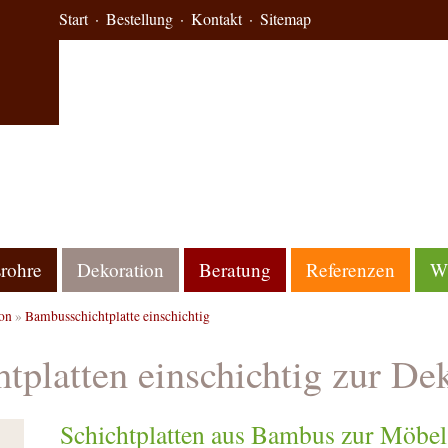
Start
Bestellung
Kontakt
Sitemap
rohre
Dekoration
Beratung
Referenzen
Wi
on
»
Bambusschichtplatte einschichtig
platten einschichtig zur De
Schichtplatten aus Bambus zur Möbe