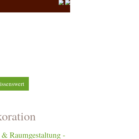
ssenswert
koration
l & Raumgestaltung -