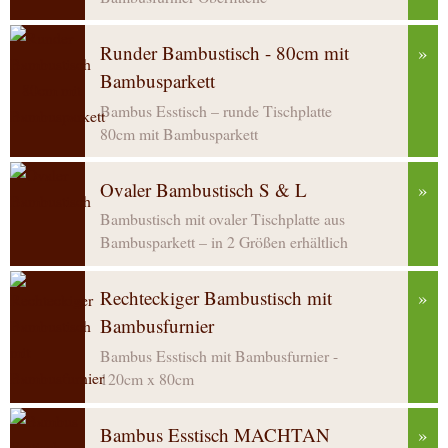
Runder Bambustisch - 80cm mit
»
Bambusparkett
Bambus Esstisch – runde Tischplatte
80cm mit Bambusparkett
Ovaler Bambustisch S & L
»
Bambustisch mit ovaler Tischplatte aus
Bambusparkett – in 2 Größen erhältlich
Rechteckiger Bambustisch mit
»
Bambusfurnier
Bambus Esstisch mit Bambusfurnier -
120cm x 80cm
Bambus Esstisch MACHTAN
»