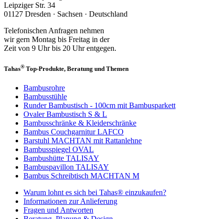
Leipziger Str. 34
01127 Dresden · Sachsen · Deutschland
Telefonischen Anfragen nehmen
wir gern Montag bis Freitag in der
Zeit von 9 Uhr bis 20 Uhr entgegen.
®
Tahas
Top-Produkte, Beratung und Themen
Bambusrohre
Bambusstühle
Runder Bambustisch - 100cm mit Bambusparkett
Ovaler Bambustisch S & L
Bambusschränke & Kleiderschränke
Bambus Couchgarnitur LAFCO
Barstuhl MACHTAN mit Rattanlehne
Bambusspiegel OVAL
Bambushütte TALISAY
Bambuspavillon TALISAY
Bambus Schreibtisch MACHTAN M
Warum lohnt es sich bei Tahas® einzukaufen?
Informationen zur Anlieferung
Fragen und Antworten
Beratung, Planung & Design