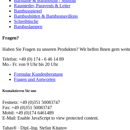
Barstühle & Bambusbar / Minibar
Raumteiler, Paravents & Leiter
Bambusspiegel
Bambushütten & Bambuspavillons
Schreibtische
Bambuslampen
Fragen?
Haben Sie Fragen zu unseren Produkten? Wir helfen Ihnen gern weite
Telefon: +49 (0) 174 - 6 46 14 89
Mo.- Fr. von 9 Uhr bis 20 Uhr
Formular Kundenberatung
Fragen und Antworten
Kontaktieren Sie uns
Festnetz: +49 (0)351 50083747
Fax: +49 (0)351 50083747
Mobil: +49 (0)174 6461489
E-Mail:
Enable JavaScript to view protected content.
Tahas® · Dipl.-Ing. Stefan Kitanov