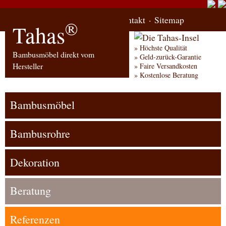
Start
Bestellung
Kontakt
Sitemap
®
Tahas
Höchste Qualität
Bambusmöbel direkt vom
Geld-zurück-Garantie
Hersteller
Faire Versandkosten
Kostenlose Beratung
Bambusmöbel
Bambusrohre
Dekoration
Beratung
Referenzen